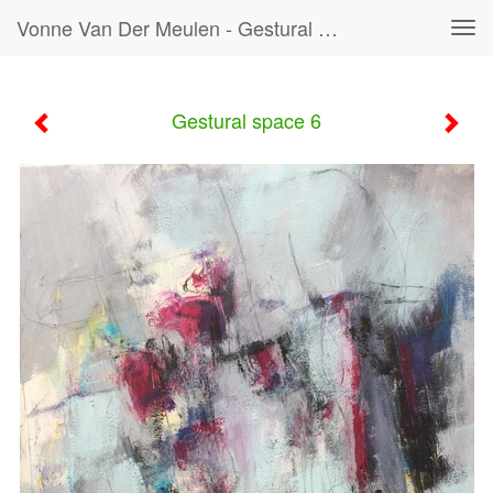
Vonne Van Der Meulen - Gestural Space 6
Tog
navi
Gestural space 6