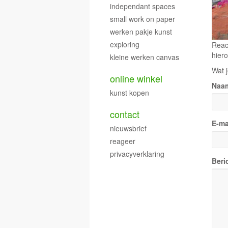
independant spaces
small work on paper
werken pakje kunst
exploring
Reac
hiero
kleine werken canvas
Wat j
online winkel
Naa
kunst kopen
contact
E-ma
nieuwsbrief
reageer
privacyverklaring
Beri