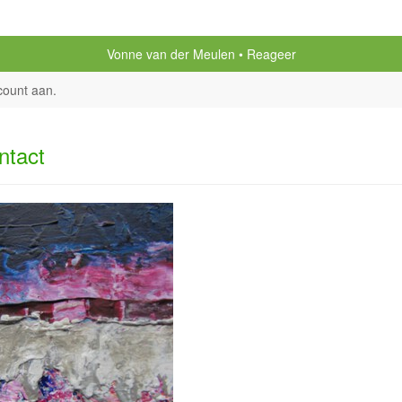
Vonne van der Meulen
Reageer
count aan
.
ntact