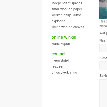
independant spaces
small work on paper
werken pakje kunst
exploring
Reac
hiero
kleine werken canvas
Wat j
online winkel
Naa
kunst kopen
contact
E-ma
nieuwsbrief
reageer
privacyverklaring
Beri