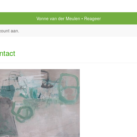
Vonne van der Meulen
Reageer
count aan
.
ntact