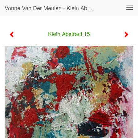
Vonne Van Der Meulen - Klein Abstract 15
Tog
navi
Klein Abstract 15