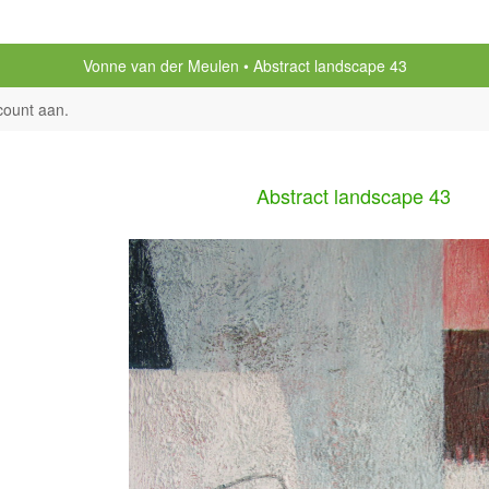
Vonne van der Meulen
Abstract landscape 43
count aan
.
Abstract landscape 43