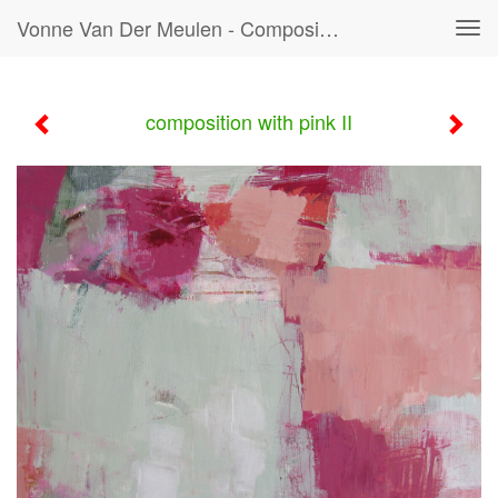
Vonne Van Der Meulen - Composition With Pink II
Tog
navi
composition with pink II