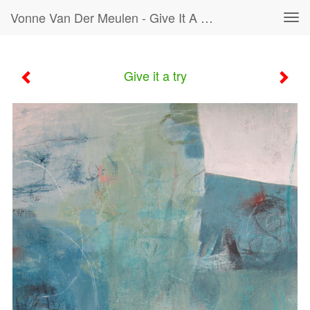
Vonne Van Der Meulen - Give It A Try
Tog
navi
Give it a try