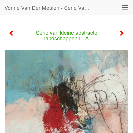
Vonne Van Der Meulen - Serie Van Kleine Abstracte Landschappen I - A
Tog
navi
Serie van kleine abstracte
landschappen I - A