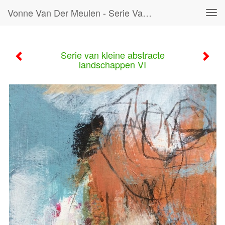
Vonne Van Der Meulen - Serie Van Kleine Abstracte Landschappen VI
Tog
navi
Serie van kleine abstracte
landschappen VI