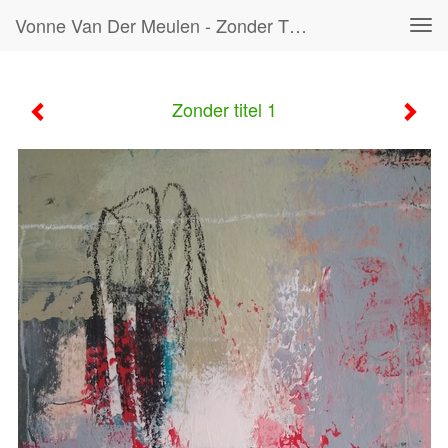
Vonne Van Der Meulen - Zonder Titel 1
Tog
navi
Zonder titel 1